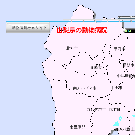
動物病院検索サイト
山梨県の動物病院
北杜市
甲府市
甲斐市
韮崎市
中巨摩郡
中央市
南アルプス市
西八代郡市川大門町
南巨摩郡
西八代郡上